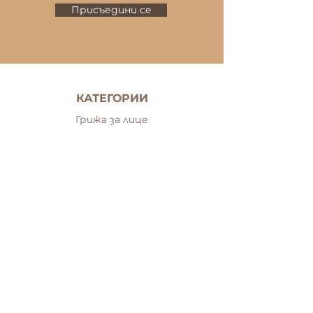
Присъедини се
КАТЕГОРИИ
Грижа за лице
Околоочна зона
Почистващи продукти
Серуми
Филъри
Маски за лице
Грижа за тяло
Грижа за коса
Грижа за мъже
Сетове
Грижа за ръце и нокти
Грижа за проблемна кожа
Минерален грим