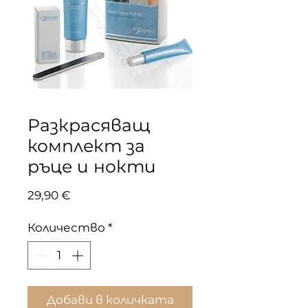
Разкрасяващ
комплект за
ръце и нокти
Цена
29,90 €
Количество
*
Добави в количката