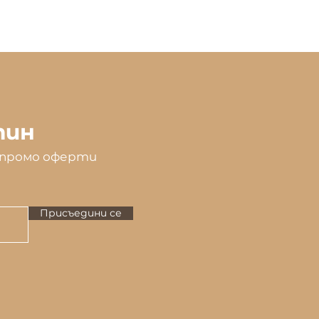
тин
и промо оферти
Присъедини се