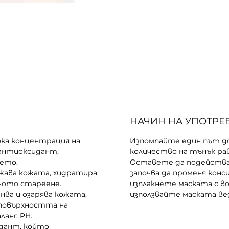
НАЧИН НА УПОТРЕБ
ка концентрация на
Изпомпайте един път д
 антиоксидант,
количество на тънък рав
ето.
Оставете да подейства
ежава кожата, хидратира
започва да променя конс
чното стареене.
изплакнете маската с во
нва и озарява кожата,
използвайте маската ве
 повърхността на
ланс PH.
дант, който