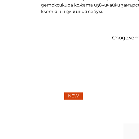
детоксикира кожата извличайки замър
клетки и излишния себум.
Споделет
NEW