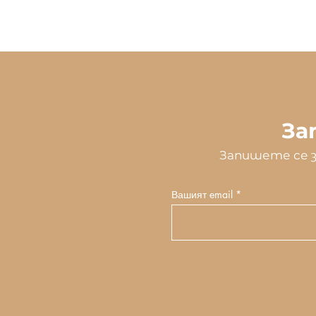
За
Запишете се з
Вашият email