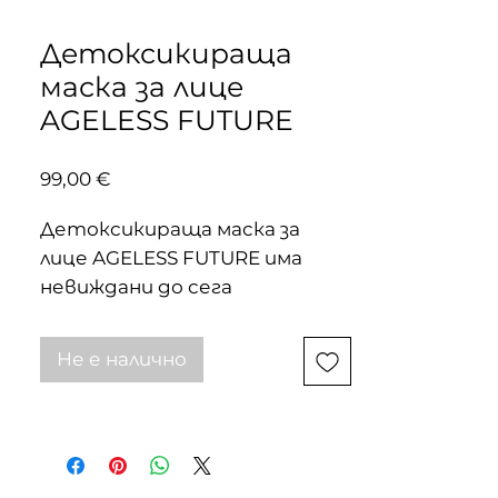
Детоксикираща
маска за лице
AGELESS FUTURE
Цена
99,00 €
Детоксикираща маска за
лице AGELESS FUTURE има
невиждани до сега
резултати в борбата с
токсините по кожата. След
Не е налично
нанасяне маската се
превръща в мека пяна, която
отмива в дълбочина
замърсителите, мъртвите
кожни клетки и излишния