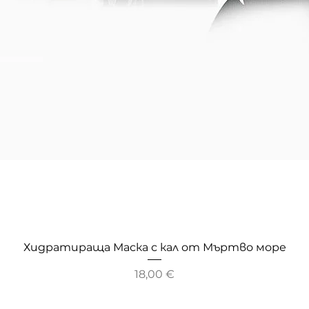
Хидратираща Маска с кал от Мъртво море
Цена
18,00 €