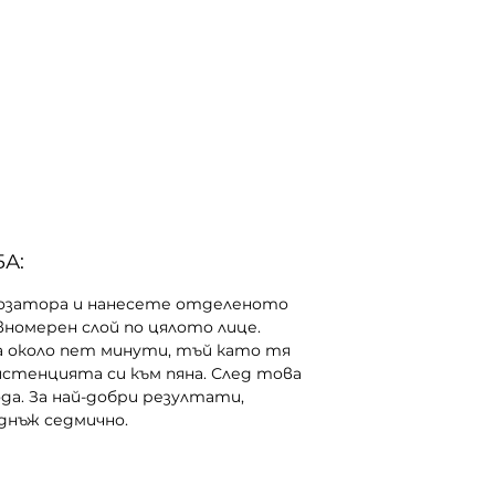
себум от кожата.
Резултатът е обновена,
стегната и заздравена кожа
на лицето. След дългосрочна
употреба се повишава
клетъчният метаболизъм и
постоянното обновяване на
клетките с появата на нови.
А:
Опаковка: 60ml
озатора и нанесете отделеното
Кат.номер: G1e
номерен слой по цялото лице.
 около пет минути, тъй като тя
истенцията си към пяна. След това
да. За най-добри резултати,
днъж седмично.