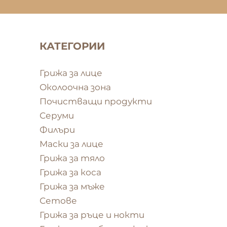
КАТЕГОРИИ
Грижа за лице
Околоочна зона
Почистващи продукти
Серуми
Филъри
Маски за лице
Грижа за тяло
Грижа за коса
Грижа за мъже
Сетове
Грижа за ръце и нокти