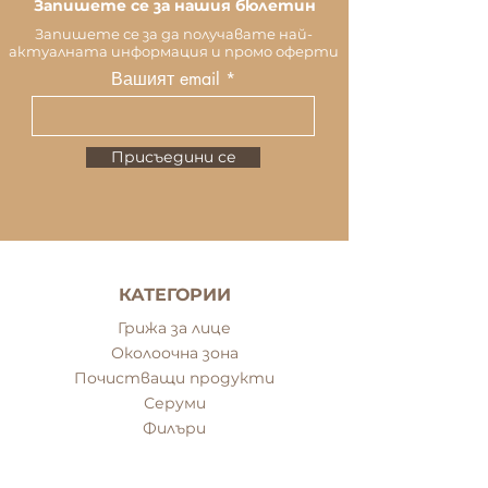
Запишете се за нашия бюлетин
Запишете се за да получавате най-
актуалната информация и промо оферти
Вашият email
Присъедини се
КАТЕГОРИИ
Грижа за лице
Околоочна зона
Почистващи продукти
Серуми
Филъри
Маски за лице
Грижа за тяло