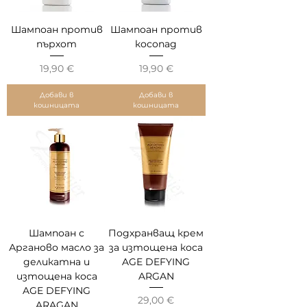
Шампоан против
Шампоан против
пърхот
косопад
Цена
Цена
19,90 €
19,90 €
Добави в
Добави в
кошницата
кошницата
Шампоан с
Подхранващ крем
Арганово масло за
за изтощена коса
деликатна и
AGE DEFYING
изтощена коса
ARGAN
AGE DEFYING
Цена
29,00 €
ARAGAN