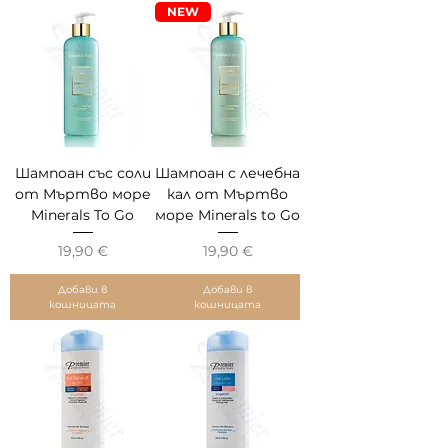
NEW
Шампоан със соли
Шампоан с лечебна
от Мъртво море
кал от Мъртво
Minerals To Go
море Minerals to Go
Цена
Цена
19,90 €
19,90 €
Добави в
Добави в
кошницата
кошницата