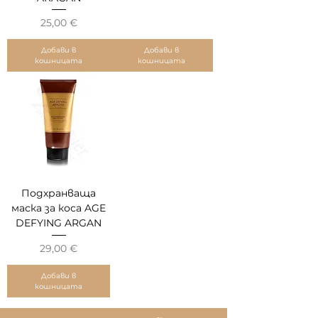
Цена
25,00 €
Добави в
Добави в
кошницата
кошницата
Подхранваща
маска за коса AGE
DEFYING ARGAN
Цена
29,00 €
Добави в
кошницата