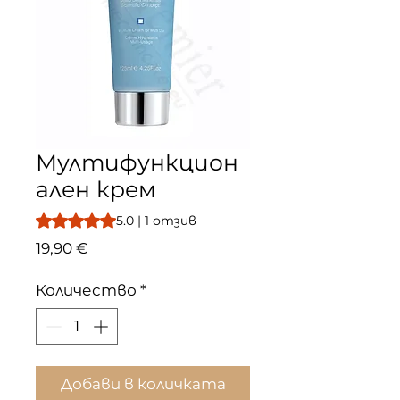
Мултифункцион
ален крем
Rating is 5.0 out of five stars based on 1 review
5.0 | 1 отзив
Цена
19,90 €
Количество
*
Добави в количката