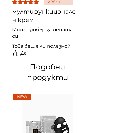
Оценено с 5 от 5 звезди.
Verified
мултифункционале
н крем
Много добър за цената
си
Това беше ли полезно?
Да
Подобни
продукти
NEW
NEW