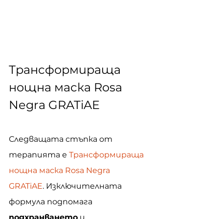
Трансформираща 
нощна маска Rosa 
Negra GRATiAE
Следващата стъпка от 
терапията е 
Трансформираща 
нощна маска Rosa Negra 
GRATiAE
. Изключителната 
формула подпомага 
подхранването
 и 