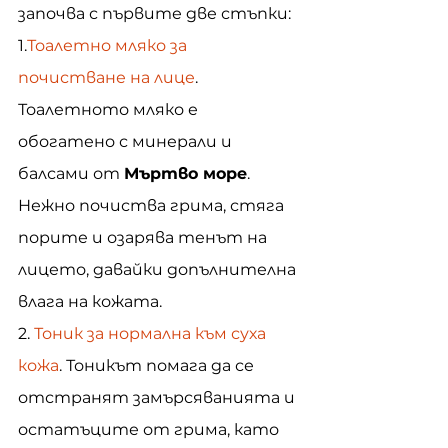
започва с първите две стъпки:
1.
Тоалетно мляко за 
почистване на лице
. 
Тоалетното мляко е 
обогатено с минерали и 
балсами от 
Мъртво море
. 
Нежно почиства грима, стяга 
порите и озарява тенът на 
лицето, давайки допълнителна 
влага на кожата.
2. 
Тоник за нормална към суха 
кожа
. Тоникът помага да се 
отстранят замърсяванията и 
остатъците от грима, като 