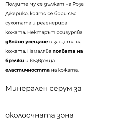
Ползите му се дължат на Роза 
Джерико, която се бори със 
сухотата и регенерира 
кожата. Нектарът осигурява 
двойно усещане
 и защита на 
кожата. Намалява 
появата на 
бръчки
 и възвръща 
еластичността
 на кожата.
Минералeн серум за 
околоочната зона 