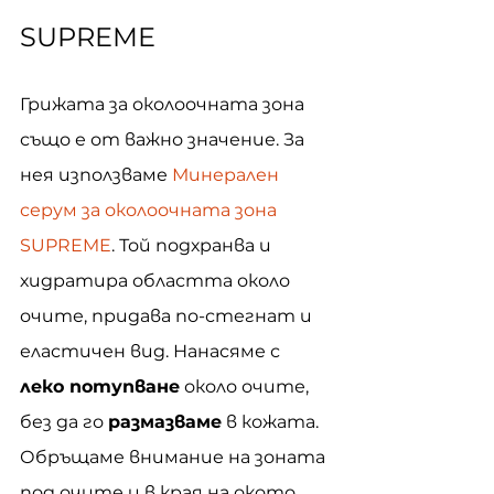
SUPREME
Грижата за околоочната зона 
също е от важно значение. За 
нея използваме 
Минерален 
серум за околоочната зона 
SUPREME
. Той подхранва и 
хидратира областта около 
очите, придава по-стегнат и 
еластичен вид. Нанасяме с 
леко потупване
 около очите, 
без да го 
размазваме
 в кожата. 
Обръщаме внимание на зоната 
под очите и в края на окото, 