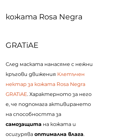
кожата Rosa Negra 
GRATiAE
След маската нанасяме с нежни 
кръгови движения 
Клетъчен 
нектар за кожата Rosa Negra 
GRATiAE
. Характерното за него 
е, че подпомага активирането 
на способността за 
самозащита
 на кожата и 
осигурява 
оптимална влага
. 