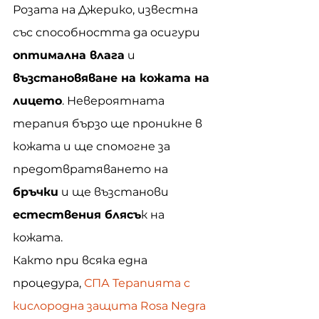
Розата на Джерико, известна 
със способността да осигури 
оптимална влага
 и 
възстановяване на кожата на 
лицето
. Невероятната 
терапия бързо ще проникне в 
кожата и ще спомогне за 
предотвратяването на 
бръчки
 и ще възстанови 
естествения блясъ
к на 
кожата.
Както при всяка една 
процедура, 
СПА Терапията с 
кислородна защита Rosa Negra