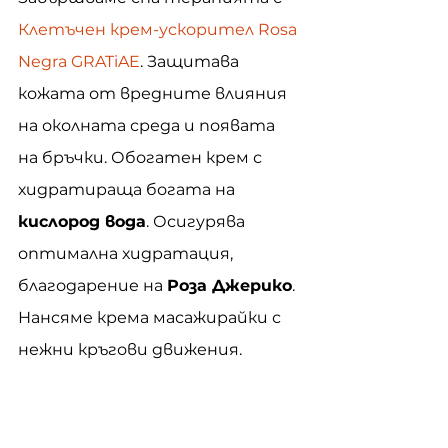
Клетъчен крем-ускорител Rosa 
Negra GRATiAE
. Защитава 
кожата от вредните влияния 
на околната среда и появата 
на бръчки. Обогатен крем с 
хидратираща богата на 
кислород вода
. Осигурява 
оптимална хидратация, 
благодарение на 
Роза Джерико
. 
Нансяме крема масажирайки с 
нежни кръгови движения. 
Докато масажираме, кремът се 
сгъстява
 и се 
разтваря
 в 
кожата на лицето. Кожата е 