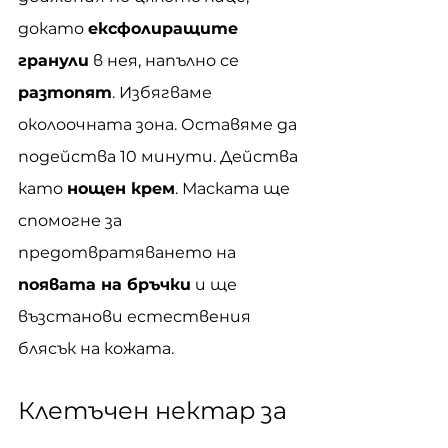
докато 
ексфолиращите 
гранули
 в нея, напълно се 
разтопят
. Избягваме 
околоочната зона. Оставяме да 
подейства 10 минути. Действа 
като 
нощен крем
. Маската ще 
спомогне за 
предотвратяването на 
появата на бръчки
 и ще 
възстанови естествения 
блясък на кожата.
Клетъчен нектар за 