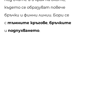
където се образуват повече 
бръчки и финни линии. Бори се 
с 
тъмните кръгове
, 
бръчките
и 
подпухването
.