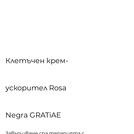
Клетъчен крем-
ускорител Rosa 
Negra GRATiAE
Завършваме спа терапията с 