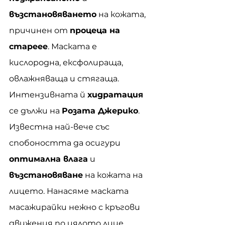
възстановяването
 на кожата, 
причинен от 
процеца на 
стареее
. Маската е 
кислородна, ексфолираща, 
овлажняваща и стягаща. 
Интензивната й 
хидратация
се дължи на 
Розата Джерико
. 
Известна най-вече със 
спобоността да осигури 
оптимална влага
 и 
възстановяване
 на кожата на 
лицето. Нанасяме маската 
масажирайки нежно с кръгови 
движения по цялото лице, 