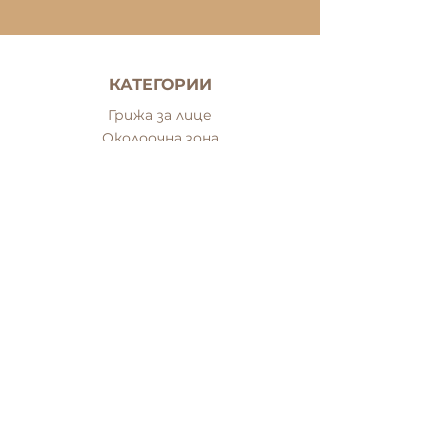
КАТЕГОРИИ
Грижа за лице
Околоочна зона
Почистващи продукти
Серуми
Филъри
Маски за лице
Грижа за тяло
Грижа за коса
Грижа за мъже
Сетове
Грижа за ръце и нокти
Грижа за проблемна кожа
Минерален грим
ЗА PREMIERE