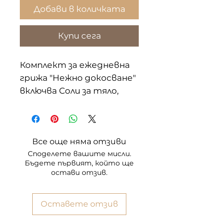
Добави в количката
Купи сега
Комплект за ежедневна
грижа "Нежно докосване"
включва Соли за тяло,
Масло за тяло и
Почистващ продукт по
ваш избор! Подарете на
Все още няма отзиви
кожата си нежно
Споделете вашите мисли.
преживяване!
Бъдете първият, който ще
остави отзив.
Масло за тяло
Оставете отзив
1.Масло за тяло със
сладък бадем и лотус