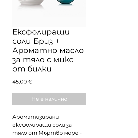
Ексфолиращи
соли Бриз +
Ароматно масло
за тяло с микс
от билки
Цена
45,00 €
Не е налично
Ароматизирани
ексфолиращи соли за
тяло от Мъртво море -