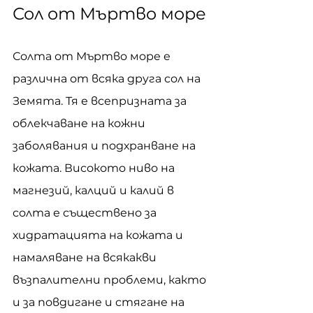
Сол от Мъртво море
Солта от Мъртво море е 
различна от всяка друга сол на 
Земята. Тя е всепризната за 
облекчаване на кожни 
заболявания и подхранване на 
кожата. Високото ниво на 
магнезий, калций и калий в 
солта е съществено за 
хидратацията на кожата и 
намаляване на всякакви 
възпалителни проблеми, както 
и за повдигане и стягане на 