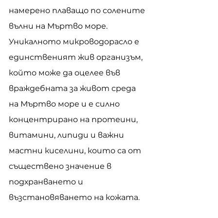
намерено плаващо по солените 
вълни на Мъртво море. 
Уникалното микроводорасло е 
единственият жив организъм, 
който може да оцелее във 
враждебната за живот среда 
на Мъртво море и е силно 
концентрирано на протеини, 
витамини, липиди и важни 
мастни киселини, които са от 
съществено значение в 
подхранването и 
възстановяването на кожата.