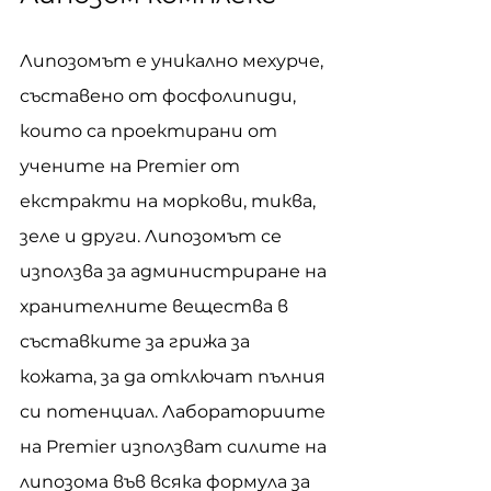
Липозомът е уникално мехурче, 
съставено от фосфолипиди, 
които са проектирани от 
учените на Premier от 
екстракти на моркови, тиква, 
зеле и други. Липозомът се 
използва за администриране на 
хранителните вещества в 
съставките за грижа за 
кожата, за да отключат пълния 
си потенциал. Лабораториите 
на Premier използват силите на 
липозома във всяка формула за 