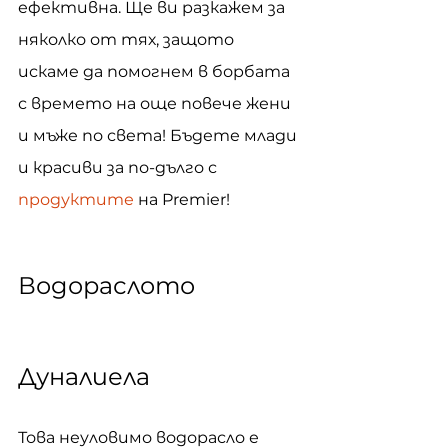
ефективна. Ще ви разкажем за 
няколко от тях, защото 
искаме да помогнем в борбата 
с времето на още повече жени 
и мъже по света! Бъдете млади 
и красиви за по-дълго с 
продуктите
 на Premier!
Водораслото 
Дуналиела
Това неуловимо водорасло е 