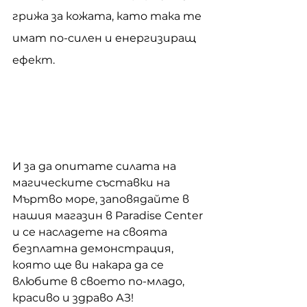
грижа за кожата, като така те 
имат по-силен и енергизиращ 
ефект.
И за да опитате силата на 
магическите съставки на 
Мъртво море, заповядайте в 
нашия магазин в Paradise Center 
и се насладете на своята 
безплатна демонстрация, 
която ще ви накара да се 
влюбите в своето по-младо, 
красиво и здраво АЗ!