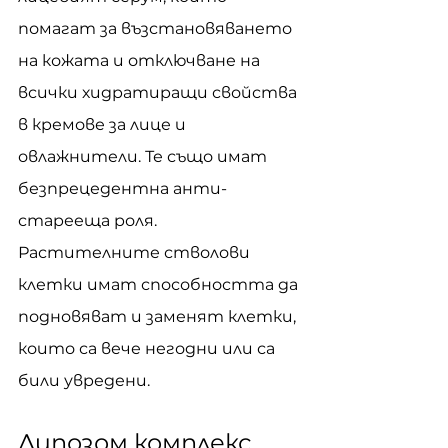
помагат за възстановяването 
на кожата и отключване на 
всички хидратиращи свойства 
в кремове за лице и 
овлажнители. Те също имат 
безпрецедентна анти-
старееща роля. 
Растителните стволови 
клетки имат способността да 
подновяват и заменят клетки, 
които са вече негодни или са 
били увредени.
Липозом комплекс