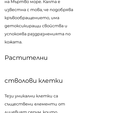
на Мъртво море. Калта е 
известна с това, че подобрява 
кръвообращението, има 
детоксикиращи свойства и 
успокоява раздразненията по 
кожата.
Растителни 
стволови клетки
Тези уникални клетки са 
съществени елементи от 
лицевият серум, които 